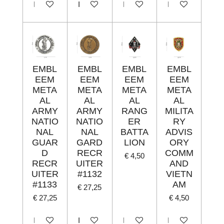
In winkelwagen
In winkelwagen
In winkelwagen
In winkelwagen
EMBL
EMBL
EMBL
EMBL
EEM
EEM
EEM
EEM
META
META
META
META
AL
AL
AL
AL
ARMY
ARMY
RANG
MILITA
NATIO
NATIO
ER
RY
NAL
NAL
BATTA
ADVIS
GUAR
GARD
LION
ORY
D
RECR
COMM
€ 4,50
RECR
UITER
AND
UITER
#1132
VIETN
#1133
AM
€ 27,25
€ 27,25
€ 4,50
In winkelwagen
In winkelwagen
In winkelwagen
In winkelwagen