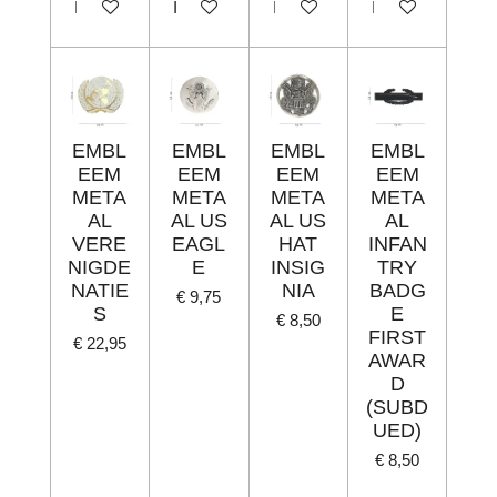
In winkelwagen
In winkelwagen
In winkelwagen
In winkelwagen
EMBL
EMBL
EMBL
EMBL
EEM
EEM
EEM
EEM
META
META
META
META
AL
AL US
AL US
AL
VERE
EAGL
HAT
INFAN
NIGDE
E
INSIG
TRY
NATIE
NIA
BADG
€ 9,75
S
E
€ 8,50
FIRST
€ 22,95
AWAR
D
(SUBD
UED)
€ 8,50