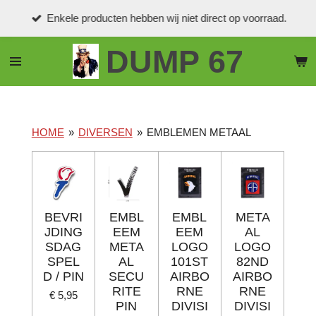
Ga
Enkele producten hebben wij niet direct op voorraad.
direct
naar
DUMP 67
de
hoofdinhoud
HOME
»
DIVERSEN
»
EMBLEMEN METAAL
BEVRI
EMBL
EMBL
META
JDING
EEM
EEM
AL
SDAG
META
LOGO
LOGO
SPEL
AL
101ST
82ND
D / PIN
SECU
AIRBO
AIRBO
RITE
RNE
RNE
€ 5,95
PIN
DIVISI
DIVISI