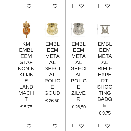
In winkelwagen
In winkelwagen
In winkelwagen
In winkelwagen
KM
EMBL
EMBL
EMBL
EMBL
EEM
EEM
EEM
EEM
META
META
META
STAF
AL
AL
AL
KONIN
SPECI
SPECI
RIFLE
KLIJK
AL
AL
EXPE
E
POLIC
POLIC
RT
LAND
E
E
SHOO
MACH
GOUD
ZILVE
TING
T
R
BADG
€ 26,50
E
€ 5,75
€ 26,50
€ 9,75
In winkelwagen
In winkelwagen
In winkelwagen
In winkelwagen