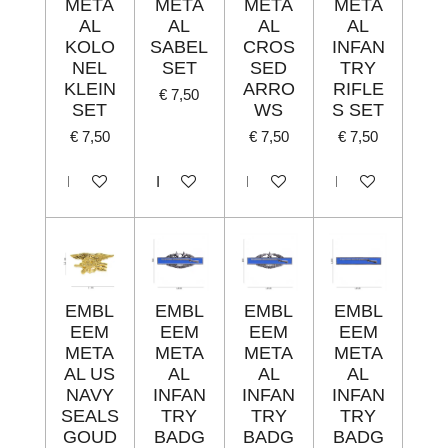
META
META
META
META
AL
AL
AL
AL
KOLO
SABEL
CROS
INFAN
NEL
SET
SED
TRY
KLEIN
ARRO
RIFLE
€ 7,50
SET
WS
S SET
€ 7,50
€ 7,50
€ 7,50
In winkelwagen
In winkelwagen
In winkelwagen
In winkelwagen
EMBL
EMBL
EMBL
EMBL
EEM
EEM
EEM
EEM
META
META
META
META
AL US
AL
AL
AL
NAVY
INFAN
INFAN
INFAN
SEALS
TRY
TRY
TRY
GOUD
BADG
BADG
BADG