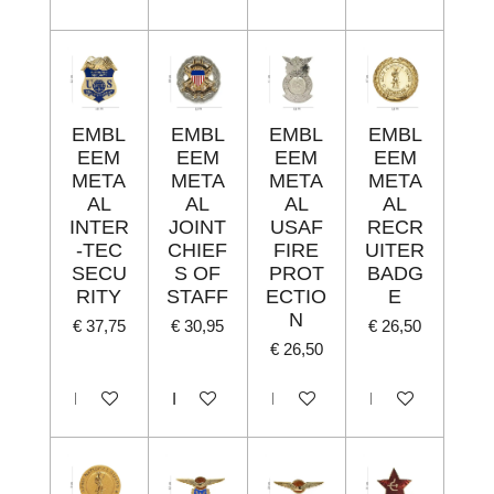
EMBL
EMBL
EMBL
EMBL
EEM
EEM
EEM
EEM
META
META
META
META
AL
AL
AL
AL
INTER
JOINT
USAF
RECR
-TEC
CHIEF
FIRE
UITER
SECU
S OF
PROT
BADG
RITY
STAFF
ECTIO
E
N
€ 37,75
€ 30,95
€ 26,50
€ 26,50
In winkelwagen
In winkelwagen
In winkelwagen
In winkelwagen