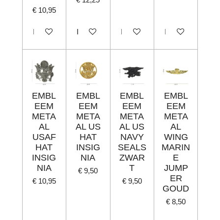
€ 10,95
In winkelwagen
In winkelwagen
In winkelwagen
In winkelwagen
EMBL
EMBL
EMBL
EMBL
EEM
EEM
EEM
EEM
META
META
META
META
AL
AL US
AL US
AL
USAF
HAT
NAVY
WING
HAT
INSIG
SEALS
MARIN
INSIG
NIA
ZWAR
E
NIA
T
JUMP
€ 9,50
ER
€ 10,95
€ 9,50
GOUD
€ 8,50