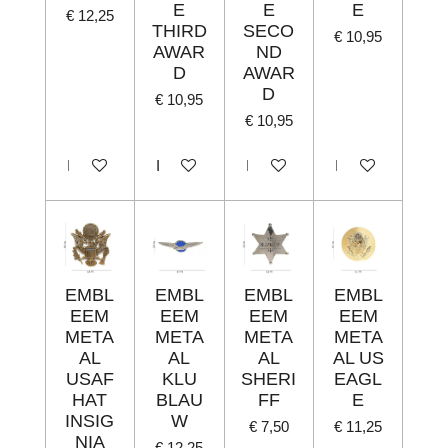
E
E
E
€ 12,25
THIRD
SECO
€ 10,95
AWAR
ND
D
AWAR
D
€ 10,95
€ 10,95
In winkelwagen
In winkelwagen
In winkelwagen
In winkelwagen
EMBL
EMBL
EMBL
EMBL
EEM
EEM
EEM
EEM
META
META
META
META
AL
AL
AL
AL US
USAF
KLU
SHERI
EAGL
HAT
BLAU
FF
E
INSIG
W
€ 7,50
€ 11,25
NIA
€ 12,25