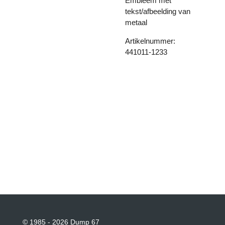
Embleem met
tekst/afbeelding van
metaal
Artikelnummer:
441011-1233
© 1985 - 2026 Dump 67