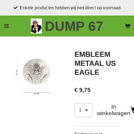
Ga
Enkele producten hebben wij niet direct op voorraad.
direct
naar
DUMP 67
de
hoofdinhoud
EMBLEEM
METAAL US
EAGLE
€ 9,75
In
winkelwagen