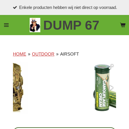
Ga
Enkele producten hebben wij niet direct op voorraad.
direct
naar
DUMP 67
de
hoofdinhoud
HOME
»
OUTDOOR
»
AIRSOFT