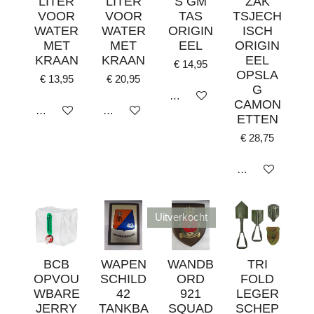
LITER
LITER
S GM
ZAK
VOOR
VOOR
TAS
TSJECH
WATER
WATER
ORIGIN
ISCH
MET
MET
EEL
ORIGIN
KRAAN
KRAAN
EEL
€ 14,95
OPSLA
€ 13,95
€ 20,95
G
In winkelwagen
CAMON
In winkelwagen
In winkelwagen
ETTEN
€ 28,75
In winkelwagen
Uitverkocht
BCB
WAPEN
WANDB
TRI
OPVOU
SCHILD
ORD
FOLD
WBARE
42
921
LEGER
JERRY
TANKBA
SQUAD
SCHEP