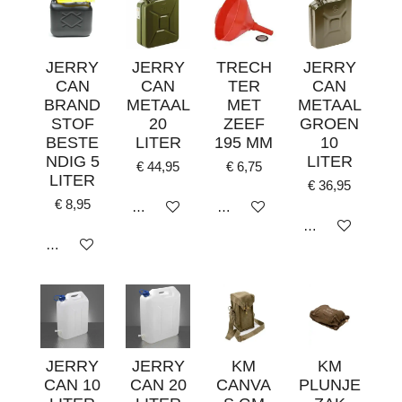
JERRY
JERRY
TRECH
JERRY
CAN
CAN
TER
CAN
BRAND
METAAL
MET
METAAL
STOF
20
ZEEF
GROEN
BESTE
LITER
195 MM
10
NDIG 5
LITER
€ 44,95
€ 6,75
LITER
€ 36,95
€ 8,95
In winkelwagen
In winkelwagen
In winkelwagen
In winkelwagen
JERRY
JERRY
KM
KM
CAN 10
CAN 20
CANVA
PLUNJE