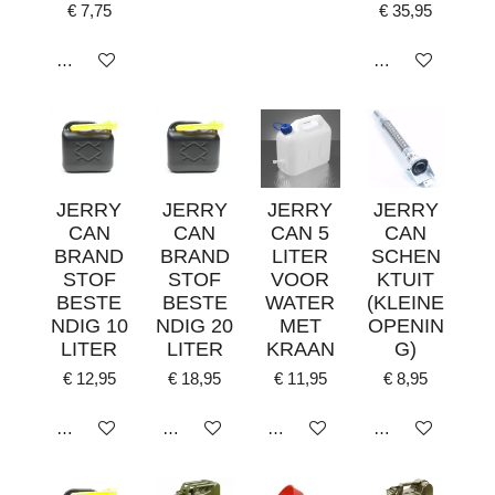
€ 7,75
€ 35,95
In winkelwagen
In winkelwagen
JERRY
JERRY
JERRY
JERRY
CAN
CAN
CAN 5
CAN
BRAND
BRAND
LITER
SCHEN
STOF
STOF
VOOR
KTUIT
BESTE
BESTE
WATER
(KLEINE
NDIG 10
NDIG 20
MET
OPENIN
LITER
LITER
KRAAN
G)
€ 12,95
€ 18,95
€ 11,95
€ 8,95
In winkelwagen
In winkelwagen
In winkelwagen
In winkelwagen