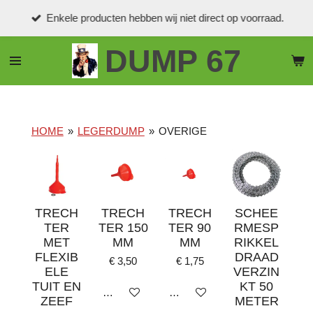
Ga
Enkele producten hebben wij niet direct op voorraad.
direct
naar
DUMP 67
de
hoofdinhoud
HOME
»
LEGERDUMP
»
OVERIGE
TRECH
TRECH
TRECH
SCHEE
TER
TER 150
TER 90
RMESP
MET
MM
MM
RIKKEL
FLEXIB
DRAAD
€ 3,50
€ 1,75
ELE
VERZIN
TUIT EN
KT 50
In winkelwagen
In winkelwagen
ZEEF
METER