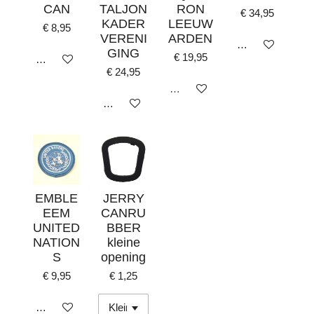
CAN
TALJON
RON
€ 34,95
KADER
LEEUW
€ 8,95
VERENI
ARDEN
In winkelwagen
GING
€ 19,95
In winkelwagen
€ 24,95
Uitverkocht
In winkelwagen
EMBLE
JERRY
EEM
CANRU
UNITED
BBER
NATION
kleine
S
opening
€ 9,95
€ 1,25
In winkelwagen