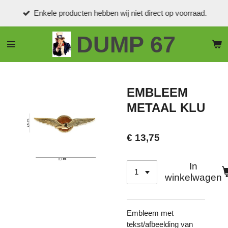
Ga
Enkele producten hebben wij niet direct op voorraad.
direct
naar
DUMP 67
de
hoofdinhoud
EMBLEEM
METAAL KLU
€ 13,75
In
winkelwagen
Embleem met
tekst/afbeelding van