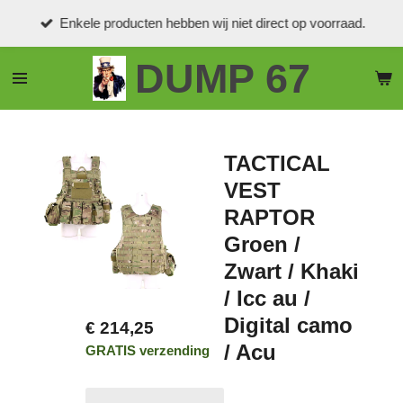
Ga
Enkele producten hebben wij niet direct op voorraad.
direct
naar
DUMP 67
de
hoofdinhoud
TACTICAL
VEST
RAPTOR
Groen /
Zwart / Khaki
/ Icc au /
Digital camo
€ 214,25
/ Acu
GRATIS verzending