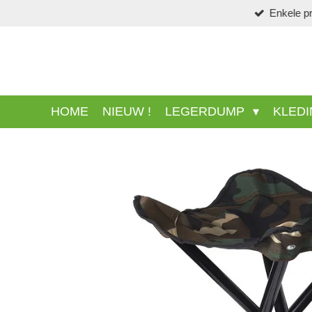
Ga
direct
naar
de
hoofdinhoud
HOME
NIEUW !
LEGERDUMP
KLED