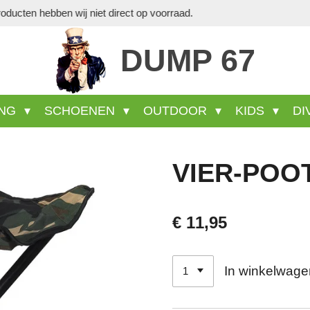
Veel wel aanwezige
DUMP 67
ING
SCHOENEN
OUTDOOR
KIDS
DI
VIER-POO
€ 11,95
In winkelwage