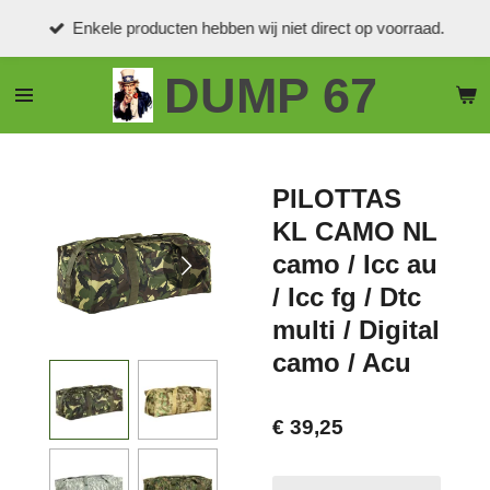
Ga
Enkele producten hebben wij niet direct op voorraad.
direct
naar
DUMP 67
de
hoofdinhoud
PILOTTAS
KL CAMO NL
camo / Icc au
/ Icc fg / Dtc
multi / Digital
camo / Acu
€ 39,25