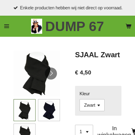
Ga
Enkele producten hebben wij niet direct op voorraad.
direct
naar
DUMP 67
de
hoofdinhoud
SJAAL Zwart
€ 4,50
Kleur
In
winkelwagen