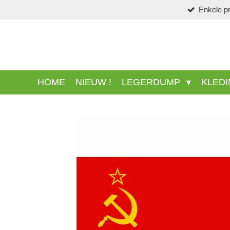
Ga
direct
naar
de
hoofdinhoud
HOME
NIEUW !
LEGERDUMP
KLED