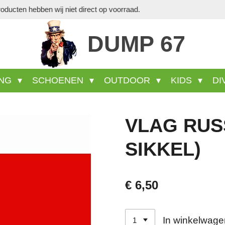
Veel wel aa
DUMP 67
ING
SCHOENEN
OUTDOOR
KIDS
DI
VLAG RUS
SIKKEL)
€ 6,50
In winkelwage