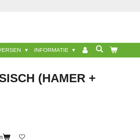
nwezige producten staan niet op deze site.
VERSEN
INFORMATIE
SISCH (HAMER +
n