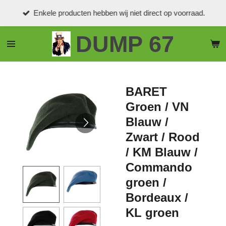
Ga
Enkele producten hebben wij niet direct op voorraad.
direct
naar
DUMP 67
de
hoofdinhoud
BARET
Groen / VN
Blauw /
Zwart / Rood
/ KM Blauw /
Commando
groen /
Bordeaux /
KL groen