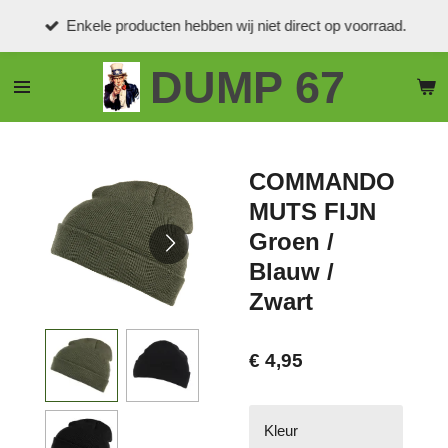
Ga
Enkele producten hebben wij niet direct op voorraad.
direct
naar
DUMP 67
de
hoofdinhoud
COMMANDO
MUTS FIJN
Groen /
Blauw /
Zwart
€ 4,95
Kleur