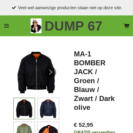
Ga
Veel wel aanwezige producten staan niet op deze site.
direct
naar
DUMP 67
de
hoofdinhoud
MA-1
BOMBER
JACK /
Groen /
Blauw /
Zwart / Dark
olive
€ 52,95
GRATIS verzending