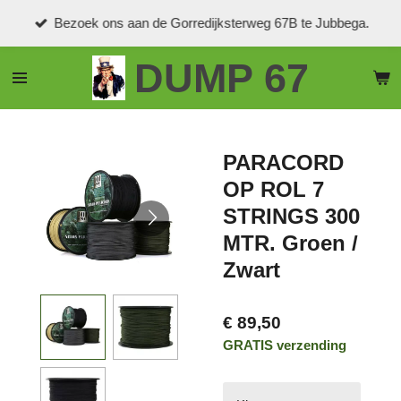
Ga
Bezoek ons aan de Gorredijksterweg 67B te Jubbega.
direct
naar
DUMP 67
de
hoofdinhoud
PARACORD
OP ROL 7
STRINGS 300
MTR. Groen /
Zwart
€ 89,50
GRATIS verzending