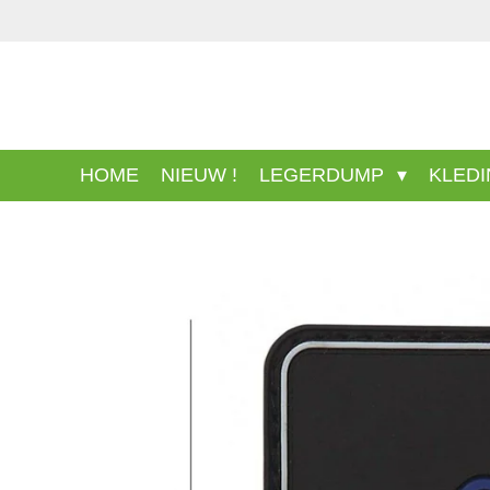
Ga
direct
naar
de
hoofdinhoud
HOME
NIEUW !
LEGERDUMP
KLED