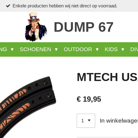
Veel wel aa
DUMP 67
ING
SCHOENEN
OUTDOOR
KIDS
DI
MTECH US
€ 19,95
In winkelwage