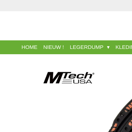
Ga
direct
naar
de
hoofdinhoud
HOME
NIEUW !
LEGERDUMP
KLED