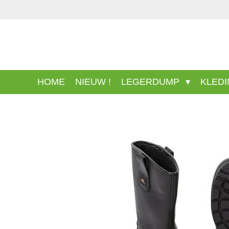
Ga
direct
naar
de
hoofdinhoud
HOME
NIEUW !
LEGERDUMP
KLED