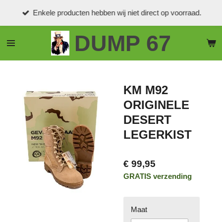
Ga
Enkele producten hebben wij niet direct op voorraad.
direct
naar
DUMP 67
de
hoofdinhoud
KM M92
ORIGINELE
DESERT
LEGERKIST
€ 99,95
GRATIS verzending
Maat