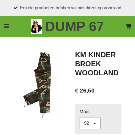
Ga
Enkele producten hebben wij niet direct op voorraad.
direct
naar
DUMP 67
de
hoofdinhoud
KM KINDER
BROEK
WOODLAND
€ 26,50
Maat