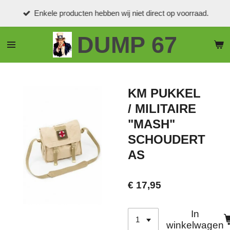
Ga
Enkele producten hebben wij niet direct op voorraad.
direct
naar
DUMP 67
de
hoofdinhoud
KM PUKKEL
/ MILITAIRE
"MASH"
SCHOUDERT
AS
€ 17,95
In
winkelwagen