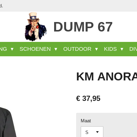
Veel wel aanwezige producten staan 
DUMP 67
ING
SCHOENEN
OUTDOOR
KIDS
DI
KM ANORA
€ 37,95
Maat