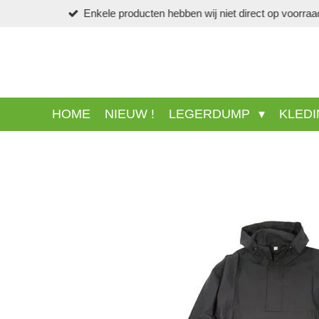
Ga
direct
naar
de
hoofdinhoud
HOME
NIEUW !
LEGERDUMP
KLED