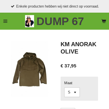
Ga
Enkele producten hebben wij niet direct op voorraad.
direct
naar
DUMP 67
de
hoofdinhoud
KM ANORAK
OLIVE
€ 37,95
Maat