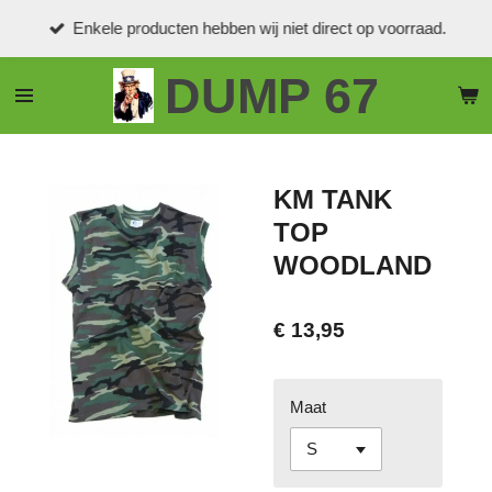
Ga
Enkele producten hebben wij niet direct op voorraad.
direct
naar
DUMP 67
de
hoofdinhoud
KM TANK
TOP
WOODLAND
€ 13,95
Maat