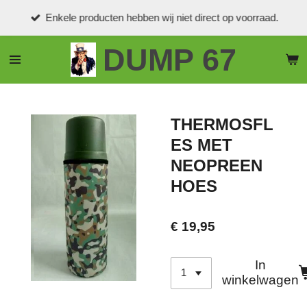
Ga
Enkele producten hebben wij niet direct op voorraad.
direct
naar
DUMP 67
de
hoofdinhoud
THERMOSFL
ES MET
NEOPREEN
HOES
€ 19,95
In
winkelwagen