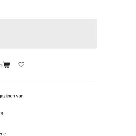
n
azijnen van:
28
rie