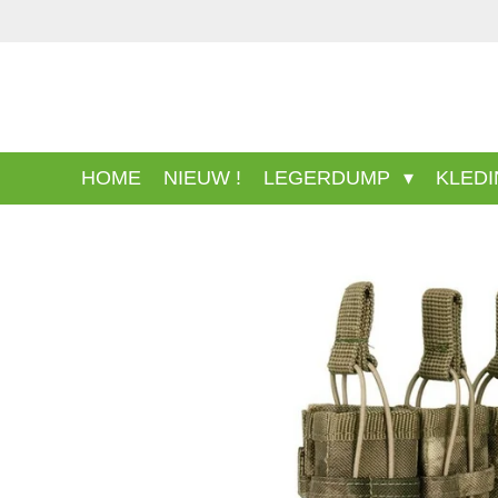
Ga
direct
naar
de
hoofdinhoud
HOME
NIEUW !
LEGERDUMP
KLED