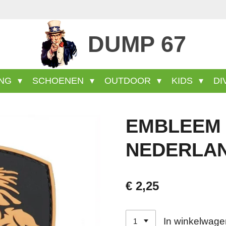
Veel wel aanwezige producten staan niet op 
DUMP 67
ING
SCHOENEN
OUTDOOR
KIDS
DI
EMBLEEM 
NEDERLA
€ 2,25
In winkelwage