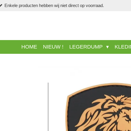
Ga
direct
naar
de
hoofdinhoud
HOME
NIEUW !
LEGERDUMP
KLED