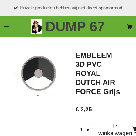
Ga
Enkele producten hebben wij niet direct op voorraad.
direct
naar
DUMP 67
de
hoofdinhoud
EMBLEEM
3D PVC
ROYAL
DUTCH AIR
FORCE Grijs
€ 2,25
In
winkelwagen