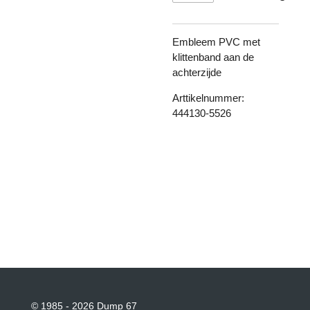
Embleem PVC met
klittenband aan de
achterzijde
Arttikelnummer:
444130-5526
© 1985 - 2026 Dump 67