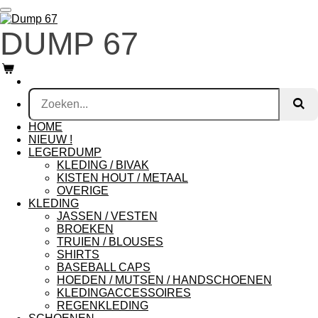
Ga
direct
DUMP 67
naar
de
hoofdinhoud
HOME
NIEUW !
LEGERDUMP
KLEDING / BIVAK
KISTEN HOUT / METAAL
OVERIGE
KLEDING
JASSEN / VESTEN
BROEKEN
TRUIEN / BLOUSES
SHIRTS
BASEBALL CAPS
HOEDEN / MUTSEN / HANDSCHOENEN
KLEDINGACCESSOIRES
REGENKLEDING