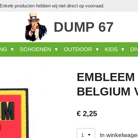
Veel wel aanwezige
DUMP 67
ING
SCHOENEN
OUTDOOR
KIDS
DI
EMBLEEM 
BELGIUM 
€ 2,25
In winkelwage