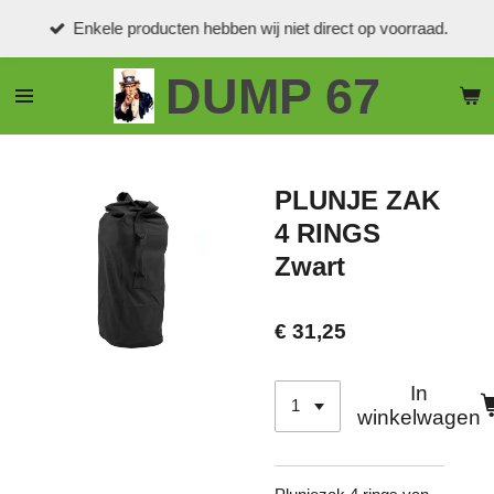
Ga
Enkele producten hebben wij niet direct op voorraad.
direct
naar
DUMP 67
de
hoofdinhoud
PLUNJE ZAK
4 RINGS
Zwart
€ 31,25
In
winkelwagen