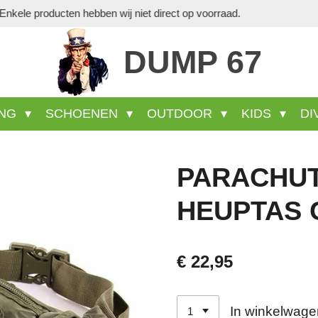
Veel wel aanwezige produ
DUMP 67
ING
SCHOENEN
OUTDOOR
KIDS
DI
PARACHUTE
HEUPTAS 
€ 22,95
In winkelwage