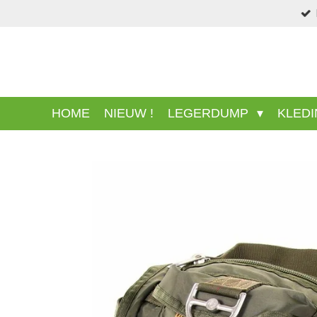
Ga
direct
naar
de
hoofdinhoud
HOME
NIEUW !
LEGERDUMP
KLED