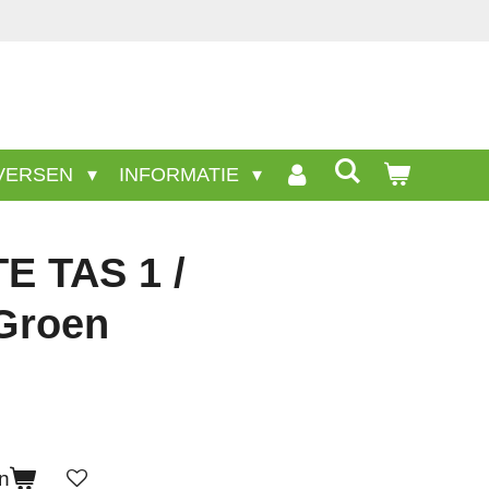
cten staan niet op deze site.
VERSEN
INFORMATIE
 TAS 1 /
Groen
n