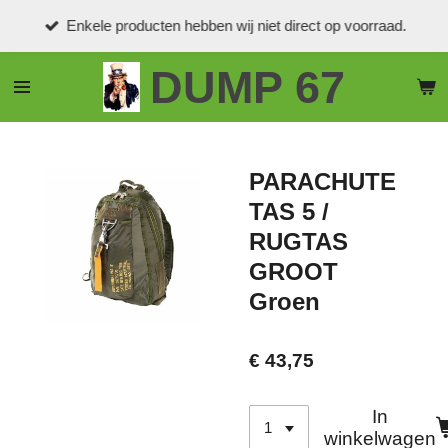
Ga
Enkele producten hebben wij niet direct op voorraad.
direct
naar
DUMP 67
de
hoofdinhoud
PARACHUTE
TAS 5 /
RUGTAS
GROOT
Groen
€ 43,75
In
winkelwagen