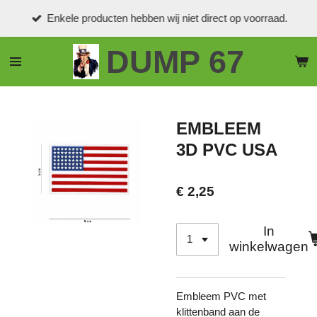
Ga
Enkele producten hebben wij niet direct op voorraad.
direct
naar
DUMP 67
de
hoofdinhoud
EMBLEEM
3D PVC USA
€ 2,25
In
winkelwagen
Embleem PVC met
klittenband aan de