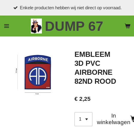
Ga
Enkele producten hebben wij niet direct op voorraad.
direct
naar
DUMP 67
de
hoofdinhoud
EMBLEEM
3D PVC
AIRBORNE
82ND ROOD
€ 2,25
In
winkelwagen