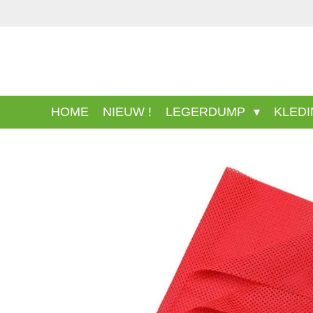
Ga
direct
naar
de
hoofdinhoud
HOME
NIEUW !
LEGERDUMP
KLED