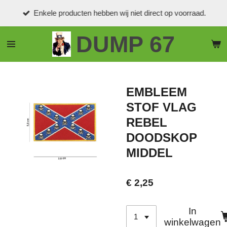
Ga
Enkele producten hebben wij niet direct op voorraad.
direct
naar
DUMP 67
de
hoofdinhoud
EMBLEEM
STOF VLAG
REBEL
DOODSKOP
MIDDEL
€ 2,25
In
winkelwagen