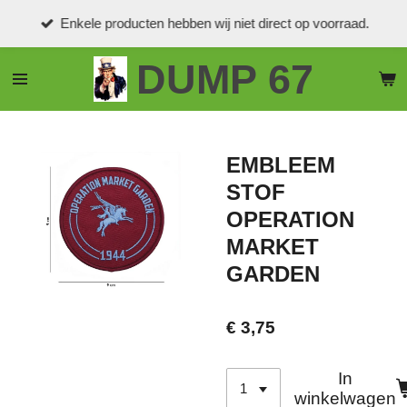
Ga
Enkele producten hebben wij niet direct op voorraad.
direct
naar
DUMP 67
de
hoofdinhoud
EMBLEEM
STOF
OPERATION
MARKET
GARDEN
€ 3,75
In
winkelwagen