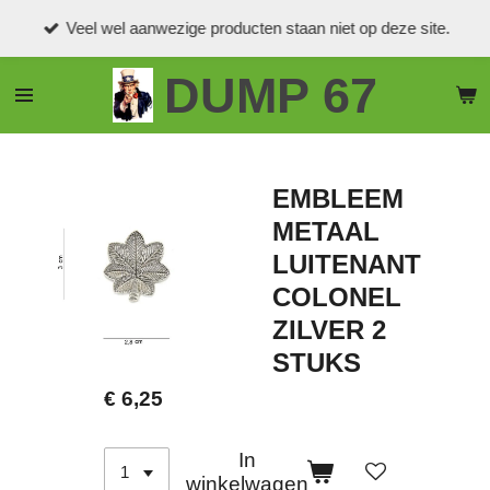
Ga
Veel wel aanwezige producten staan niet op deze site.
direct
naar
DUMP 67
de
hoofdinhoud
EMBLEEM
METAAL
LUITENANT
COLONEL
ZILVER 2
STUKS
€ 6,25
In
winkelwagen