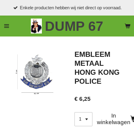
Ga
Enkele producten hebben wij niet direct op voorraad.
direct
naar
DUMP 67
de
hoofdinhoud
EMBLEEM
METAAL
HONG KONG
POLICE
€ 6,25
In
winkelwagen