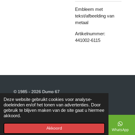
Embleem met
tekst/afbeelding van
metaal
Artikelnummer:
441002-6115
© 1985 - 2026 Dump 67
Powered by
JouwWeb
Deze website gebruikt cookies voor analyse-
doeleinden en/of het tonen van advertenties. Door
gebruik te blijven maken van de site gaat u hiermee
akkoord.
Akkoord
E-mailadres
Telefoonnummer
Kaart
Facebook
WhatsApp