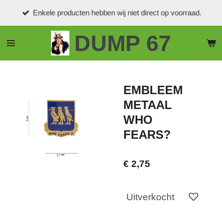
Ga
Enkele producten hebben wij niet direct op voorraad.
direct
naar
DUMP 67
de
hoofdinhoud
EMBLEEM
METAAL
WHO
FEARS?
€ 2,75
Uitverkocht