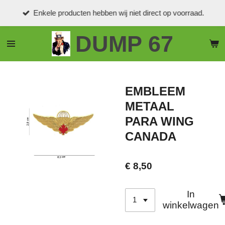
Ga
Enkele producten hebben wij niet direct op voorraad.
direct
naar
DUMP 67
de
hoofdinhoud
EMBLEEM
METAAL
PARA WING
CANADA
€ 8,50
In
winkelwagen