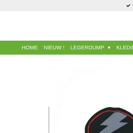
.
Ga
direct
naar
de
hoofdinhoud
HOME
NIEUW !
LEGERDUMP
KLED