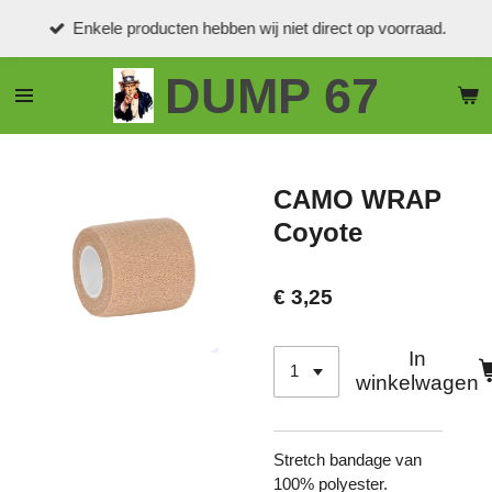
Ga
Enkele producten hebben wij niet direct op voorraad.
direct
naar
DUMP 67
de
hoofdinhoud
CAMO WRAP
Coyote
€ 3,25
In
winkelwagen
Stretch bandage van
100% polyester.