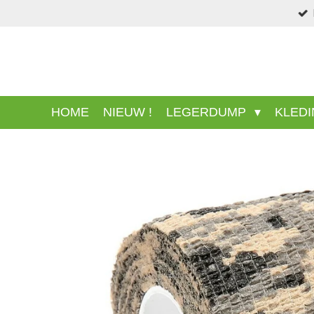
Ga
direct
naar
de
hoofdinhoud
HOME
NIEUW !
LEGERDUMP
KLED