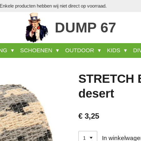
Veel wel aanwezige producten s
DUMP 67
ING
SCHOENEN
OUTDOOR
KIDS
DI
STRETCH B
desert
€ 3,25
In winkelwage