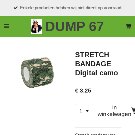
Ga
Enkele producten hebben wij niet direct op voorraad.
direct
naar
DUMP 67
de
hoofdinhoud
STRETCH
BANDAGE
Digital camo
€ 3,25
In
winkelwagen