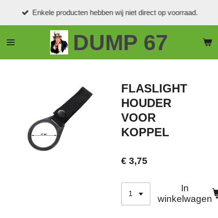
Ga
Enkele producten hebben wij niet direct op voorraad.
direct
naar
DUMP 67
de
hoofdinhoud
FLASLIGHT
HOUDER
VOOR
KOPPEL
€ 3,75
In
winkelwagen