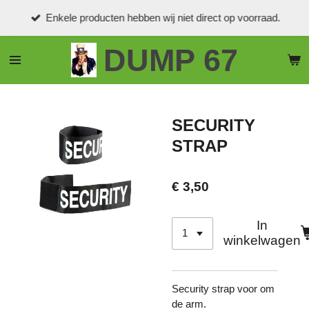
Ga
Enkele producten hebben wij niet direct op voorraad.
direct
naar
DUMP 67
de
hoofdinhoud
SECURITY
STRAP
€ 3,50
In
winkelwagen
Security strap voor om
de arm.