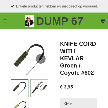
Ga
Enkele producten hebben wij niet direct op voorraad.
direct
naar
DUMP 67
de
hoofdinhoud
KNIFE CORD
WITH
KEVLAR
Groen /
Coyote #602
€ 3,95
Kleur