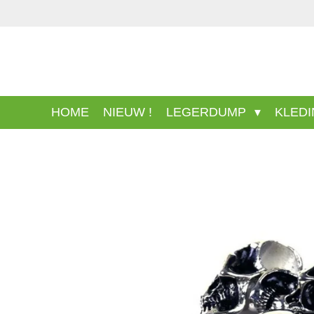
Ga
direct
naar
de
hoofdinhoud
HOME
NIEUW !
LEGERDUMP
KLED