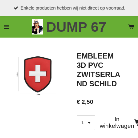
Ga
Enkele producten hebben wij niet direct op voorraad.
direct
naar
DUMP 67
de
hoofdinhoud
EMBLEEM
3D PVC
ZWITSERLA
ND SCHILD
€ 2,50
In
winkelwagen